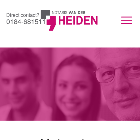
Direct contact?
0184-681511
Toggle
naviga